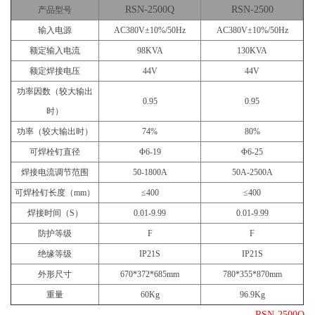
RSN-2500Q
RSN-2500
产品型号
输入电源
AC380V±10%/50Hz
AC380V±10%/50Hz
额定输入电流
98KVA
130KVA
额定焊接电压
44V
44V
功率因数（较大输出
0.95
0.95
时）
功率（较大输出时）
74%
80%
可焊栓钉直径
Φ6-19
Φ6-25
焊接电流调节范围
50-1800A
50A-2500A
可焊栓钉长度（mm）
≤400
≤400
焊接时间（S）
0.01-9.99
0.01-9.99
防护等级
F
F
绝缘等级
IP21S
IP21S
外形尺寸
670*372*685mm
780*355*870mm
重量
60Kg
96.9Kg
RSN-2500Q